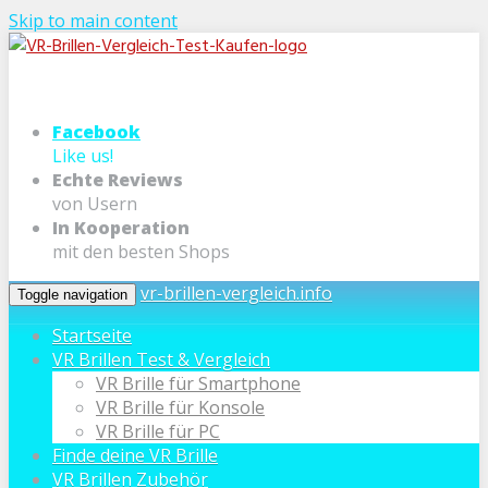
Skip to main content
Facebook
Like us!
Echte Reviews
von Usern
In Kooperation
mit den besten Shops
vr-brillen-vergleich.info
Toggle navigation
Startseite
VR Brillen Test & Vergleich
VR Brille für Smartphone
VR Brille für Konsole
VR Brille für PC
Finde deine VR Brille
VR Brillen Zubehör