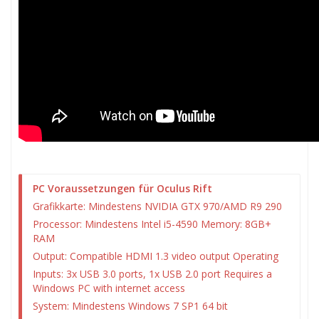
PC Voraussetzungen für Oculus Rift
Grafikkarte: Mindestens NVIDIA GTX 970/AMD R9 290
Processor: Mindestens Intel i5-4590 Memory: 8GB+
RAM
Output: Compatible HDMI 1.3 video output Operating
Inputs: 3x USB 3.0 ports, 1x USB 2.0 port Requires a
Windows PC with internet access
System: Mindestens Windows 7 SP1 64 bit