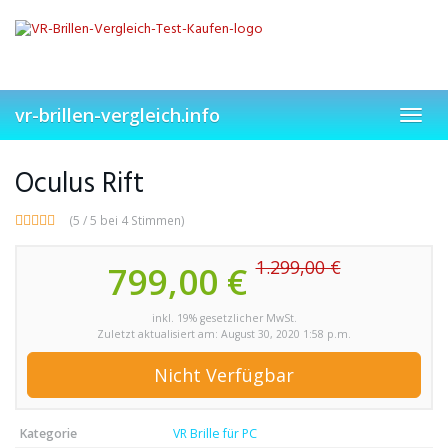
Skip
to
main
content
vr-brillen-vergleich.info
Toggl
navig
Oculus Rift
(5 / 5 bei 4 Stimmen)
1.299,00 €
799,00 €
inkl. 19% gesetzlicher MwSt.
Zuletzt aktualisiert am: August 30, 2020 1:58 p.m.
Nicht Verfügbar
Kategorie
VR Brille für PC