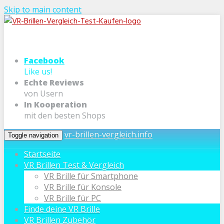
Skip to main content
Facebook
Like us!
Echte Reviews
von Usern
In Kooperation
mit den besten Shops
vr-brillen-vergleich.info
Toggle navigation
Startseite
VR Brillen Test & Vergleich
VR Brille für Smartphone
VR Brille für Konsole
VR Brille für PC
Finde deine VR Brille
VR Brillen Zubehör