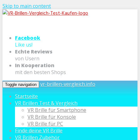
Skip to main content
Facebook
Like us!
Echte Reviews
von Usern
In Kooperation
mit den besten Shops
vr-brillen-vergleich.info
Toggle navigation
Startseite
VR Brillen Test & Vergleich
VR Brille für Smartphone
VR Brille für Konsole
VR Brille für PC
Finde deine VR Brille
VR Brillen Zubehör