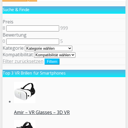
Suche & Finde
Preis
8
999
Bewertung
0
5
Kategorie
Kompatibilität
Filter zurücksetzen
Filtern
Top 3 VR Brillen für Smartphones
Amir – VR Glasses – 3D VR