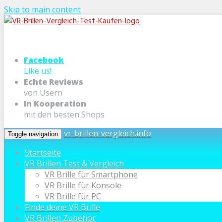
Skip to main content
Facebook
Like us!
Echte Reviews
von Usern
In Kooperation
mit den besten Shops
vr-brillen-vergleich.info
Toggle navigation
Startseite
VR Brillen Test & Vergleich
VR Brille für Smartphone
VR Brille für Konsole
VR Brille für PC
Finde deine VR Brille
VR Brillen Zubehör